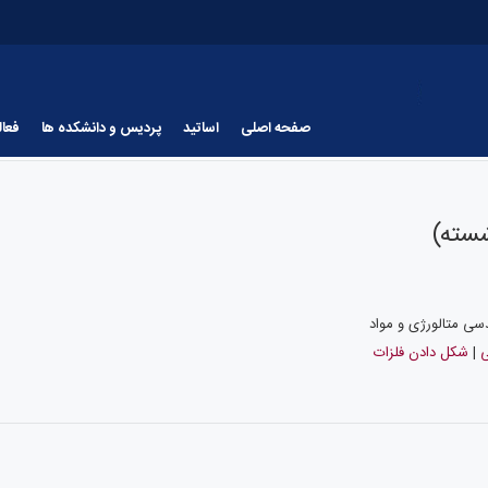
صفحه اصلی
اساتید
پردیس و دانشکده ها
فعا
سته)
سی متالورژی و مواد
ی
|
شکل دادن فلزات