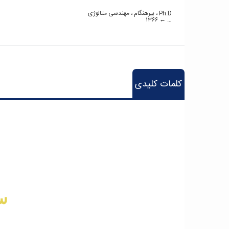
Ph.D ،
بیرهنگام ، مهندسی متالوژی
۱۳۶۶
… ←
کلمات کلیدی
hart
art
س