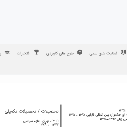
فعالیت های علمی
طرح های کاربردی
افتخارات
پ
تحصیلات / تحصیلات تکمیلی
اره بین المللی فارابی ۱۳۹۷←۱۳۹۷
۱۳۹←۱۳۹۹
Ph.D ،
تهران ، علوم سیاسی
۱۳۷۸
۱۳۷۲ ←