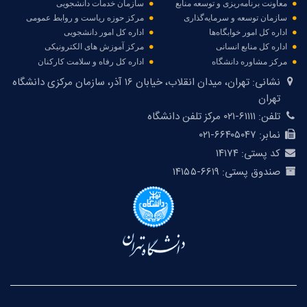
معاونت برنامه‌ریزی و توسعه منابع
سازمان خدمات دانشجویی
عضو کمیته راهبردی کارگروه تحول در هنر ۱۳۸۹←۱۳۹۴
سازمان توسعه و سرمایه‌گذاری
مرکز حوزه ریاست و روابط عمومی
عضو کمیته علمی همایش منطقه ای معماری و فرایند طراحی ۱۳۸۹←۱۳۸۹
عضو کمیسیون مشورتی شورای عالی انقلاب فرهنگی ۱۳۸۲←۱۳۹۵
اداره کل امور خوابگاه‌ها
اداره کل امور دانشجویی
اداره کل منابع انسانی
مرکز آموزش های الکترونیکی
مرکز مشاوره دانشگاه
اداره کل رفاه و سلامت کارکنان
نشانی:
تهران، میدان انقلاب، خیابان ۱۶ آذر، سازمان مرکزی دانشگاه
تهران
تلفن:
۶۱۱۱۱-۰۲۱ مرکز تلفن دانشگاه
نمابر:
۶۶۴۰۵۰۴۷-۰۲۱
کد پستی:
۱۴۱۷۴
صندوق پستی:
۶۶۱۹-۱۴۱۵۵