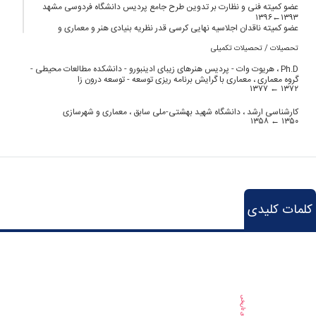
عضو کمیته فنی و نظارت بر تدوین طرح جامع پردیس دانشگاه فردوسی مشهد
۱۳۹۳←۱۳۹۶
عضو کمیته ناقدان اجلاسیه نهایی کرسی قدر نظریه بنیادی هنر و معماری و
زیبایی در تمدن اسلامی ۱۳۹۳←۱۳۹۳
تحصیلات / تحصیلات تکمیلی
رئیس پنل نقش فرهنگ و هنر در ارتباطات و دیپلماسی شهری در همایش ملی
شهر جهانی ۱۳۹۳←۱۳۹۳
Ph.D ،
هریوت وات - پردیس هنرهای زیبای ادینبورو - دانشکده مطالعات محیطی -
عضو کمیسیون هنر و معماری ۱۳۹۲←۱۳۹۴
گروه معماری ، معماری با گرایش برنامه ریزی توسعه - توسعه درون زا
عضو کمیته علمی نخستین همایش ملی شهر جهانی ۱۳۹۲←۱۳۹۵
۱۳۷۷
۱۳۷۲ ←
کارگروه نظارت بر عملکرد دانشگاه ها و موسسات آموزش عالی ۱۳۹۲←۱۳۹۳
عضو کمیته علمی نخستین همایش هنرگردی ۱۳۹۲←۱۳۹۴
کارشناسی ارشد ،
دانشگاه شهید بهشتی-ملی سابق ، معماری و شهرسازی
نماینده وزارت علوم جهت بازدید از بخش های کالبدی دانشگاه هنر ۱۳۹۲←۱۳۹۲
۱۳۵۸
۱۳۵۰ ←
عضو پیوسته کرسی علمی معماری و شهرسازی هیات حمایت ۱۳۹۲←۱۳۹۲
عضو کمیته علمی دومین همایش ملی معماری و شهرسازی اسلامی ۱۳۹۲←۱۳۹۲
عضو کمیته علمی دومین همایش ملی معماری و شهرسازی اسلامی ۱۳۹۲←۱۳۹۲
عضو شورای علمی پنجمین همایش آموزش معماری ۱۳۹۲←۱۳۹۳
عضو هیات موسس انجمن علمی هنر اسلامی ایران ۱۳۹۲←۱۳۹۶
عضو کمیته علمی همایش ملی صد سال معماری و شهرسازی معاصر ایران
۱۳۹۲←۱۳۹۲
عضو هیات علمی همایش ملی نقش خراسان در شکوفایی هنر ۱۳۹۲←۱۳۹۴
کلمات کلیدی
عضو هیات امنای دانشگاه سوره ۱۳۹۲←۱۳۹۵
عضو شورای عالی معماری در پروژه مجموعه گلگشت مصلای بزرگ امام خمینی
۱۳۹۲←۱۳۹۵
عضو شورای داوری مقالات و پایان نامه های همایش علمی دومین دوسالانه
دیوار نگاری شهر تهران ۱۳۹۲←۱۳۹۳
عضو شورای برنامه ریزی محتوا و نظارت بر تالیف کتاب درسی فرهنگ و هنر
۱۳۹۲←۱۳۹۵
عضو کمیته علمی الگوی معماری و شهرسازی اسلامی - ایرانی ۱۳۹۱←۱۳۹۱
عضو شورا ی کتابخانه پردیس هنرهای زیبا ۱۳۹۱←۱۳۹۴
Chart
عضو هیات علمی شانزدهمین کنگره سراسری همکاری های دولت دانشگاه و
صنعت برای توسعه ملی ۱۳۹۱←۱۳۹۳